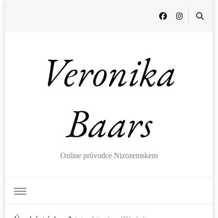
Veronika
Baars
Online průvodce Nizozemskem