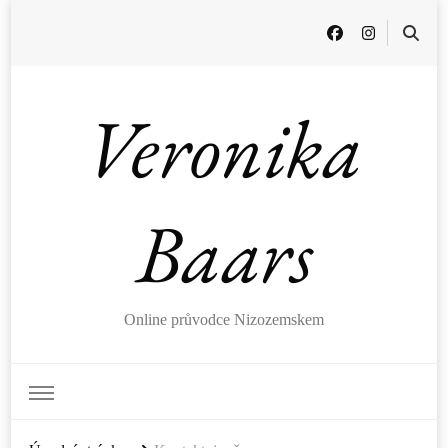
Veronika
Baars
Online průvodce Nizozemskem