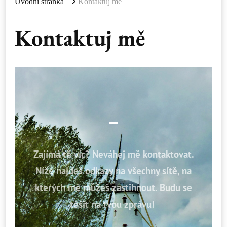
Úvodní stránka
Kontaktuj mě
Kontaktuj mě
Zajímá tě víc? N
eváhej mě kontaktovat.
Níže najdeš odkazy na všechny sítě, na
kterých mě můžeš zastihnout. Budu se
těšit na tvou zprávu!