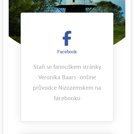
Facebook
Staň se fanouškem stránky
Veronika Baars - online
průvodce Nizozemskem na
facebooku