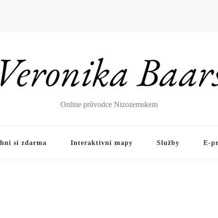
Veronika Baar
Online průvodce Nizozemskem
hni si zdarma
Interaktivní mapy
Služby
E-p