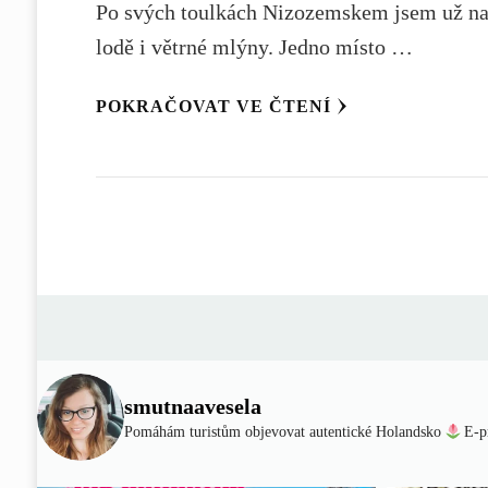
Po svých toulkách Nizozemskem jsem už navšt
lodě i větrné mlýny. Jedno místo …
POKRAČOVAT VE ČTENÍ
smutnaavesela
Pomáhám turistům objevovat autentické Holandsko
E-p