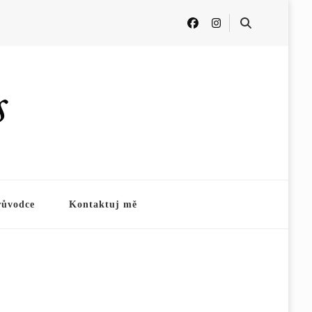
s
růvodce
Kontaktuj mě